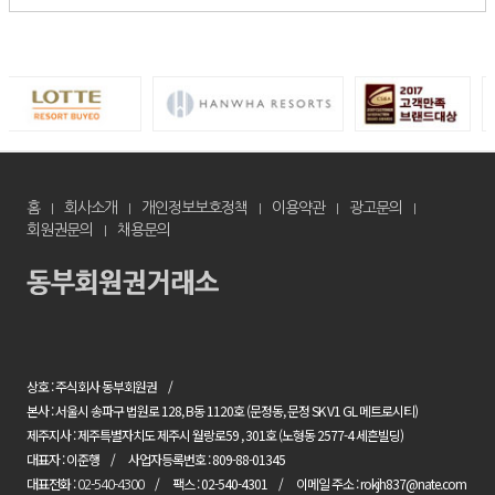
홈
회사소개
개인정보보호정책
이용약관
광고문의
회원권문의
채용문의
상호 : 주식회사 동부회원권
본사 : 서울시 송파구 법원로 128, B동 1120호 (문정동, 문정 SK V1 GL 메트로시티)
제주지사 : 제주특별자치도 제주시 월랑로59 , 301호 (노형동 2577-4 세흔빌딩)
대표자 : 이준행
사업자등록번호 : 809-88-01345
대표전화 :
팩스 : 02-540-4301
이메일 주소 : rokjh837@nate.com
02-540-4300