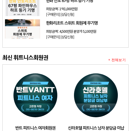
한화 안토 67평 하프 등기 기명
희망금액 :
1억1,000만원
[구매문의]
[상담신청]
한화리조트 스위트 회원제 무기명
희망금액 :
4,500만원 분양가 5,100만원
[구매문의]
[상담신청]
최신 휘트니스회원권
+ 전체보기
반트 피트니스 여자회원권
신라호텔 피트니스 남자 분담금 미납