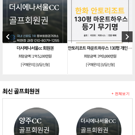
[리조트]
소노호텔앤리조트 로얄 회원제 기명
[리조트]
소노호텔앤리조트 로얄 등기 기명
[리조트]
소노호텔앤리조트 골드 회원제 무기명
[리조트]
소노호텔앤리조트 골드 등기 기명
keyboard_arrow_left
keyboard_arrow_right
[리조트]
소노호텔앤리조트 스위트 등기 무기명
더시에나서울cc 회원권
안토리조트 마운트하우스 130평 개인 기명
소노호
[리조트]
소노호텔앤리조트 스위트 등기 기명
희망금액 :
1억 5,100만원
희망금액 :
3억3,000만원
희망금액
[리조트]
소노호텔앤리조트 이그제큐티브 무기명 회원제
[구매문의]
[상담신청]
[구매문의]
[상담신청]
[골프]
아시아나cc 회원권
[골프]
발리오스cc 회원권 종류
[리조트]
최신 골프회원권
소노호텔앤리조트 패밀리 등기 무기명
+ 전체보기
[리조트]
켄싱턴리조트 31평 등기 통합 회원권
[리조트]
빌라쥬드 아난티 기명 회원권
[리조트]
안토리조트 가든하우스 77평 등기 기명
[리조트]
소노호텔앤리조트 로얄 회원제 기명