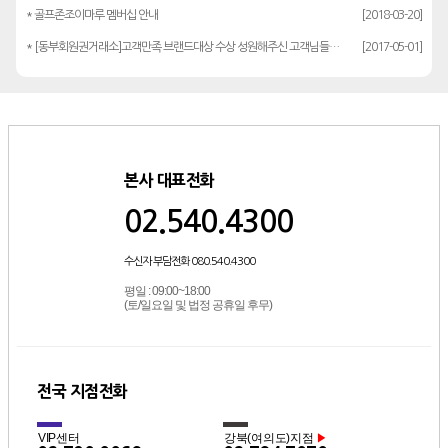
* 골프존조이마루 멤버십 안내
[2018-03-20]
* [동부회원권거래소]고객만족 브랜드대상 수상 성원해주신 고객님들께 감사드립…
[2017-05-01]
본사 대표전화
02.540.4300
수신자 부담전화 080.540.4300
평일 : 09:00~18:00
(토/일요일 및 법정 공휴일 후무)
전국 지점전화
VIP센터
강북(여의도)지점
▶