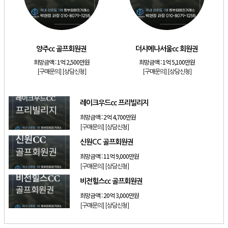
[리조트]
소노호텔앤리조트 스위트 등기 기명
[리조트]
금호리조트 28평 등기 기명
[골프]
양주cc 골프회원권
양주cc 골프회원권
더시에나서울cc 회원권
[골프]
더시에나서울cc 회원권
희망금액 :
1억 2,500만원
희망금액 :
1억 5,100만원
[골프]
레이크우드cc 프리빌리지
[구매문의]
[상담신청]
[구매문의]
[상담신청]
[골프]
신원CC 골프회원권
레이크우드cc 프리빌리지
희망금액 :
2억 4,700만원
[구매문의]
[상담신청]
신원CC 골프회원권
희망금액 :
11억 9,000만원
[구매문의]
[상담신청]
비전힐스cc 골프회원권
희망금액 :
20억 3,000만원
[구매문의]
[상담신청]