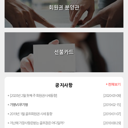
회원권 분양관
선불카드
+ 전체보기
공지사항
* [2020년 2월 첫째 주 회원권시세동향]
[2020-03-09]
*
기명VS무기명
[2019-02-15]
* 2019년 1월 골프회원권 시세 동향
[2019-01-07]
* 지난해 가장사랑은받는 골프장은 어디일까?
[2018-08-29]