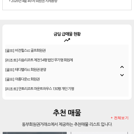
*
2026년 4월 4주차 회원권 시세동향
금일 급매물 현황
trending_up
[골프]
비전힐스cc 골프회원권
[리조트]
리솜리조트 제천 54평 법인 무기명 회원제
[골프]
테디밸리cc 회원권 분양
expand_less
[골프]
아름다운cc 회원권
expand_more
[리조트]
안토리조트 마운트하우스 130평 개인 기명
[리조트]
한화 안토 77평 등기 기명
[리조트]
한화 안토 67평 하프 등기 기명
[리조트]
한화리조트 스위트 회원제 무기명
추천 매물
+ 전체보기
[리조트]
소노 이그젝큐티브 회원제 무기명
동부회원권거래소에서 제공하는 추천매물 리스트 입니다.
[리조트]
소노호텔앤리조트 로얄 회원제 기명