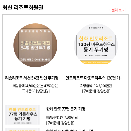
최신 리조트회원권
+ 전체보기
리솜리조트 제천 54평 법인 무기명 회원제
안토리조트 마운트하우스 130평 개인 기명
희망금액 :
4,600만원(분 4,750만원)
희망금액 :
3억3,000만원
[구매문의]
[상담신청]
[구매문의]
[상담신청]
한화 안토 77평 등기 기명
희망금액 :
1억7,500만원
[구매문의]
[상담신청]