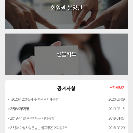
회원권 분양관
선불카드
+ 전체보기
공지사항
* [2020년 2월 첫째 주 회원권시세동향]
[2020-03-09]
*
기명VS무기명
[2019-02-15]
* 2019년 1월 골프회원권 시세 동향
[2019-01-07]
* 지난해 가장사랑은받는 골프장은 어디일까?
[2018-08-29]