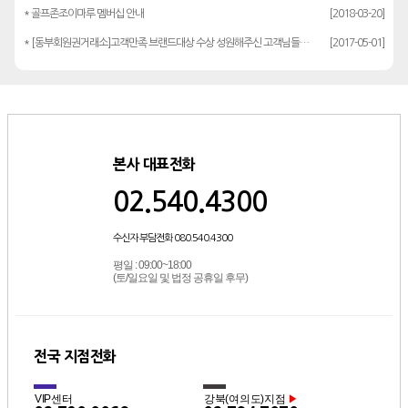
* 골프존조이마루 멤버십 안내
[2018-03-20]
* [동부회원권거래소]고객만족 브랜드대상 수상 성원해주신 고객님들께 감사드립…
[2017-05-01]
본사 대표전화
02.540.4300
수신자 부담전화 080.540.4300
평일 : 09:00~18:00
(토/일요일 및 법정 공휴일 후무)
전국 지점전화
VIP센터
강북(여의도)지점
▶