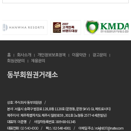
홈
회사소개
개인정보보호정책
이용약관
광고문의
회원권문의
채용문의
상호 : 주식회사 동부회원권
본사 : 서울시 송파구 법원로 128, B동 1120호 (문정동, 문정 SK V1 GL 메트로시티)
제주지사 : 제주특별자치도 제주시 월랑로59 , 301호 (노형동 2577-4 세흔빌딩)
대표자 : 이준행
사업자등록번호 : 809-88-01345
대표전화 :
팩스 : 02-540-4301
이메일 주소 : rokjh837@nate.com
02-540-4300