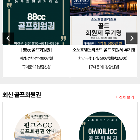
[골프]
신원CC 골프회원권
[골프]
비전힐스cc 골프회원권
[리조트]
리솜리조트 제천 54평 법인 무기명 회원제
[골프]
테디밸리cc 회원권 분양
keyboard_arrow_left
keyboard_arrow_right
[골프]
아름다운cc 회원권
프회원권]
소노호텔앤리조트 골드 회원제 무기명
소노호텔앤리조트 패
[리조트]
안토리조트 130평 개인 무기명
4800만원
희망금액 :
1억9,500만원(분23,600）
희망금액 :
기명 650만원 /
[리조트]
한화 안토 77평 등기 기명
상담신청]
[구매문의]
[상담신청]
[구매문의]
[상담
[리조트]
한화 안토 67평 하프 등기 기명
[리조트]
한화리조트 스위트 회원제 무기명
[리조트]
소노 이그젝큐티브 회원제 무기명
최신 골프회원권
+ 전체보기
[리조트]
소노호텔앤리조트 로얄 회원제 기명
[리조트]
소노호텔앤리조트 로얄 회원제 기명
[리조트]
소노호텔앤리조트 로얄 등기 기명
[리조트]
소노호텔앤리조트 골드 회원제 무기명