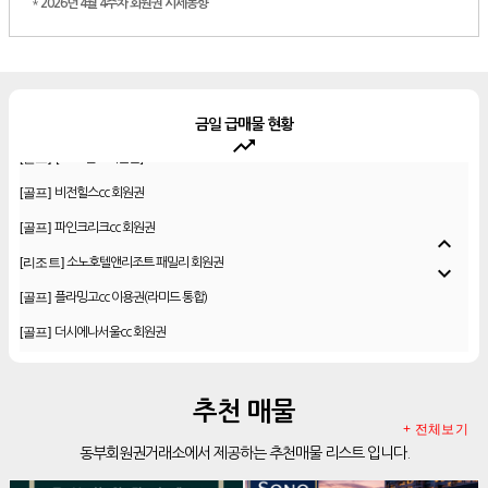
*
2026년 4월 4주차 회원권 시세동향
금일 급매물 현황
trending_up
[골프]
[88cc 골프회원권]
[골프]
비전힐스cc 회원권
[골프]
파인크리크cc 회원권
expand_less
[리조트]
소노호텔앤리조트 패밀리 회원권
expand_more
[골프]
플라밍고cc 이용권(라미드 통합)
[골프]
더시에나서울cc 회원권
[골프]
우정힐스cc 회원권
[골프]
양주cc 골프회원권
추천 매물
[골프]
더시에나서울cc 회원권
+ 전체보기
동부회원권거래소에서 제공하는 추천매물 리스트 입니다.
[골프]
레이크우드cc 프리빌리지