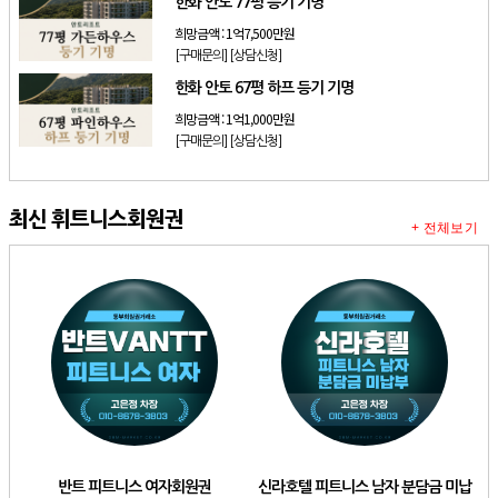
한화 안토 77평 등기 기명
희망금액 :
1억7,500만원
[구매문의]
[상담신청]
한화 안토 67평 하프 등기 기명
희망금액 :
1억1,000만원
[구매문의]
[상담신청]
최신 휘트니스회원권
+ 전체보기
반트 피트니스 여자회원권
신라호텔 피트니스 남자 분담금 미납