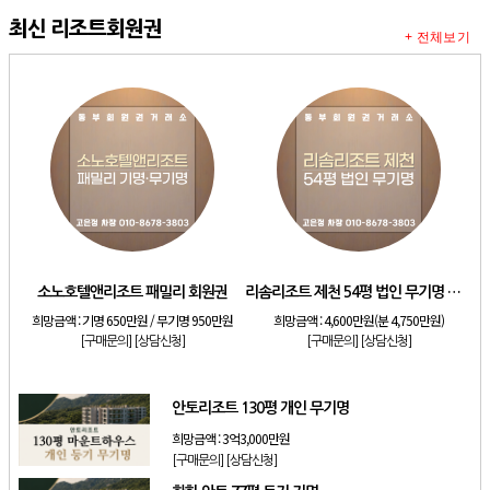
최신 리조트회원권
+ 전체보기
소노호텔앤리조트 패밀리 회원권
리솜리조트 제천 54평 법인 무기명 회원제
희망금액 :
기명 650만원 / 무기명 950만원
희망금액 :
4,600만원(분 4,750만원)
[구매문의]
[상담신청]
[구매문의]
[상담신청]
안토리조트 130평 개인 무기명
희망금액 :
3억3,000만원
[구매문의]
[상담신청]