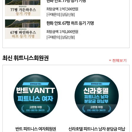
한화 안토 77평 등기 기명
희망금액 :
1억7,500만원
[구매문의]
[상담신청]
한화 안토 67평 하프 등기 기명
희망금액 :
1억1,000만원
[구매문의]
[상담신청]
최신 휘트니스회원권
+ 전체보기
반트 피트니스 여자회원권
신라호텔 피트니스 남자 분담금 미납