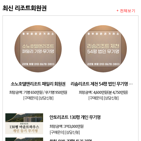
최신 리조트회원권
+ 전체보기
소노호텔앤리조트 패밀리 회원권
리솜리조트 제천 54평 법인 무기명 회원제
희망금액 :
기명 650만원 / 무기명 950만원
희망금액 :
4,600만원(분 4,750만원)
[구매문의]
[상담신청]
[구매문의]
[상담신청]
안토리조트 130평 개인 무기명
희망금액 :
3억3,000만원
[구매문의]
[상담신청]