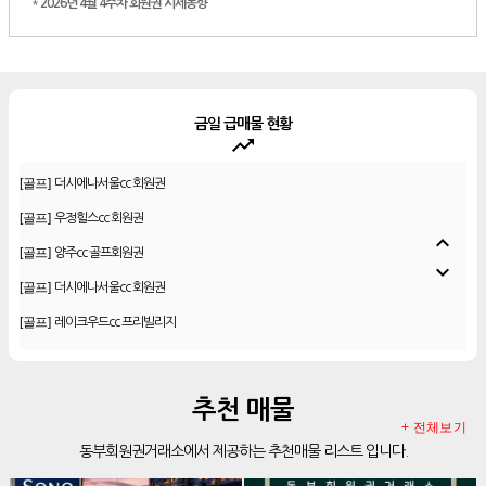
*
2026년 4월 4주차 회원권 시세동향
금일 급매물 현황
trending_up
[골프]
더시에나서울cc 회원권
[골프]
우정힐스cc 회원권
[골프]
양주cc 골프회원권
expand_less
[골프]
더시에나서울cc 회원권
expand_more
[골프]
레이크우드cc 프리빌리지
[골프]
신원CC 골프회원권
[골프]
비전힐스cc 골프회원권
[리조트]
리솜리조트 제천 54평 법인 무기명 회원제
추천 매물
+ 전체보기
[골프]
테디밸리cc 회원권 분양
동부회원권거래소에서 제공하는 추천매물 리스트 입니다.
[골프]
아름다운cc 회원권