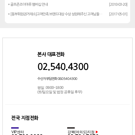
* 골프존조이마루 멤버십 안내
[2018-03-20]
* [동부회원권거래소]고객만족 브랜드대상 수상 성원해주신 고객님들께 감사드립…
[2017-05-01]
본사 대표전화
02.540.4300
수신자 부담전화 080.540.4300
평일 : 09:00~18:00
(토/일요일 및 법정 공휴일 후무)
전국 지점전화
VIP센터
강북(여의도)지점
▶