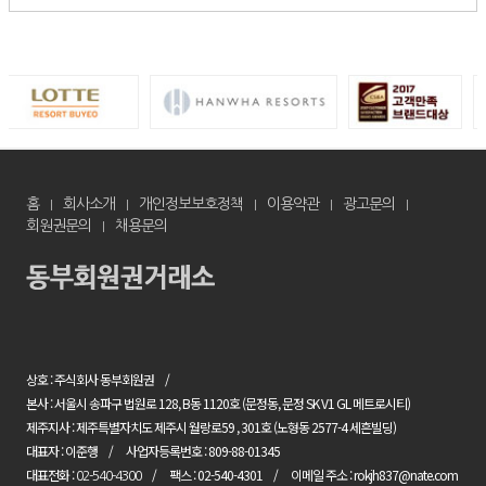
홈
회사소개
개인정보보호정책
이용약관
광고문의
회원권문의
채용문의
상호 : 주식회사 동부회원권
본사 : 서울시 송파구 법원로 128, B동 1120호 (문정동, 문정 SK V1 GL 메트로시티)
제주지사 : 제주특별자치도 제주시 월랑로59 , 301호 (노형동 2577-4 세흔빌딩)
대표자 : 이준행
사업자등록번호 : 809-88-01345
대표전화 :
팩스 : 02-540-4301
이메일 주소 : rokjh837@nate.com
02-540-4300