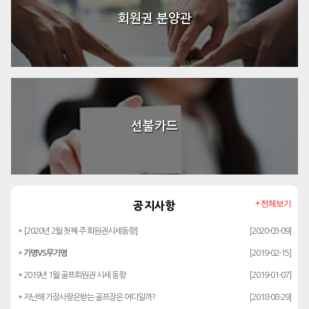
회원권 분양관
선불카드
+ 전체보기
공지사항
* [2020년 2월 첫째 주 회원권시세동향]
[2020-03-09]
*
기명VS무기명
[2019-02-15]
* 2019년 1월 골프회원권 시세 동향
[2019-01-07]
* 지난해 가장사랑은받는 골프장은 어디일까?
[2018-08-29]