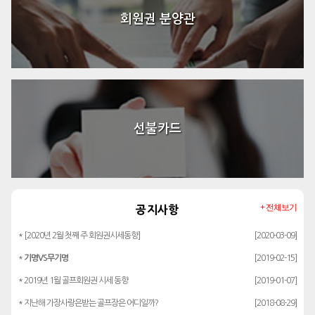
회원권 분양관
선불카드
+ 전체보기
공지사항
* [2020년 2월 첫째 주 회원권시세동향]
[2020-03-09]
*
기명VS무기명
[2019-02-15]
* 2019년 1월 골프회원권 시세 동향
[2019-01-07]
* 지난해 가장사랑은받는 골프장은 어디일까?
[2018-08-29]