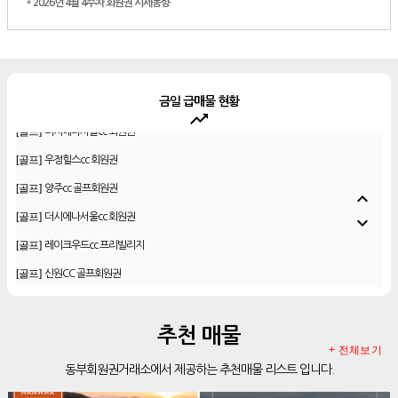
*
2026년 4월 4주차 회원권 시세동향
금일 급매물 현황
trending_up
[골프]
더시에나서울cc 회원권
[골프]
우정힐스cc 회원권
[골프]
양주cc 골프회원권
expand_less
[골프]
더시에나서울cc 회원권
expand_more
[골프]
레이크우드cc 프리빌리지
[골프]
신원CC 골프회원권
[골프]
비전힐스cc 골프회원권
[리조트]
리솜리조트 제천 54평 법인 무기명 회원제
추천 매물
[골프]
테디밸리cc 회원권 분양
+ 전체보기
동부회원권거래소에서 제공하는 추천매물 리스트 입니다.
[골프]
아름다운cc 회원권