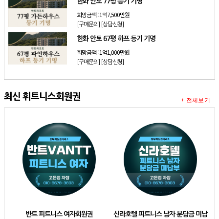
한화 안토 77평 등기 기명
희망금액 :
1억7,500만원
[구매문의]
[상담신청]
한화 안토 67평 하프 등기 기명
희망금액 :
1억1,000만원
[구매문의]
[상담신청]
최신 휘트니스회원권
+ 전체보기
반트 피트니스 여자회원권
신라호텔 피트니스 남자 분담금 미납