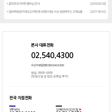
* 골프존조이마루 멤버십 안내
[2018-03-20]
* [동부회원권거래소]고객만족 브랜드대상 수상 성원해주신 고객님들께 감사드립…
[2017-05-01]
본사 대표전화
02.540.4300
수신자 부담전화 080.540.4300
평일 : 09:00~18:00
(토/일요일 및 법정 공휴일 후무)
전국 지점전화
VIP센터
강북(여의도)지점
▶