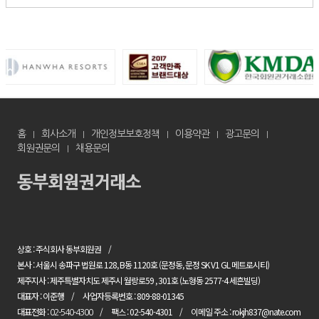
홈
회사소개
개인정보보호정책
이용약관
광고문의
회원권문의
채용문의
상호 : 주식회사 동부회원권
본사 : 서울시 송파구 법원로 128, B동 1120호 (문정동, 문정 SK V1 GL 메트로시티)
제주지사 : 제주특별자치도 제주시 월랑로59 , 301호 (노형동 2577-4 세흔빌딩)
대표자 : 이준행
사업자등록번호 : 809-88-01345
대표전화 :
팩스 : 02-540-4301
이메일 주소 : rokjh837@nate.com
02-540-4300