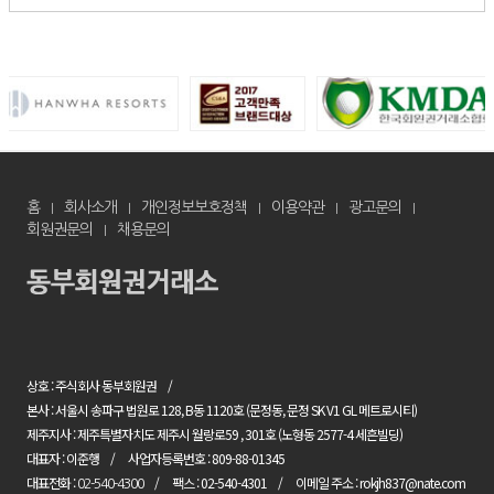
홈
회사소개
개인정보보호정책
이용약관
광고문의
회원권문의
채용문의
상호 : 주식회사 동부회원권
본사 : 서울시 송파구 법원로 128, B동 1120호 (문정동, 문정 SK V1 GL 메트로시티)
제주지사 : 제주특별자치도 제주시 월랑로59 , 301호 (노형동 2577-4 세흔빌딩)
대표자 : 이준행
사업자등록번호 : 809-88-01345
대표전화 :
팩스 : 02-540-4301
이메일 주소 : rokjh837@nate.com
02-540-4300