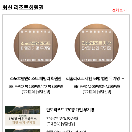
최신 리조트회원권
+ 전체보기
소노호텔앤리조트 패밀리 회원권
리솜리조트 제천 54평 법인 무기명 회원제
희망금액 :
기명 650만원 / 무기명 950만원
희망금액 :
4,600만원(분 4,750만원)
[구매문의]
[상담신청]
[구매문의]
[상담신청]
안토리조트 130평 개인 무기명
희망금액 :
3억3,000만원
[구매문의]
[상담신청]