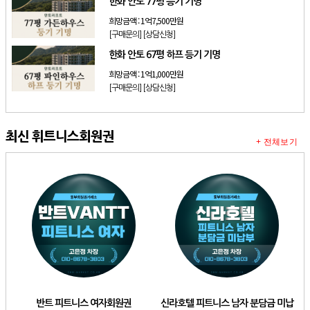
한화 안토 77평 등기 기명
희망금액 :
1억7,500만원
[구매문의]
[상담신청]
한화 안토 67평 하프 등기 기명
희망금액 :
1억1,000만원
[구매문의]
[상담신청]
최신 휘트니스회원권
+ 전체보기
반트 피트니스 여자회원권
신라호텔 피트니스 남자 분담금 미납