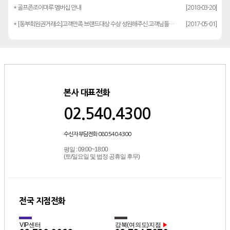
* 골프존조이마루 멤버십 안내
[2018-03-20]
* [동부회원권거래소]고객만족 브랜드대상 수상 성원해주신 고객님들께 감사드립…
[2017-05-01]
본사 대표전화
02.540.4300
수신자 부담전화 080.540.4300
평일 : 09:00~18:00
(토/일요일 및 법정 공휴일 후무)
전국 지점전화
VIP센터
강북(여의도)지점
▶