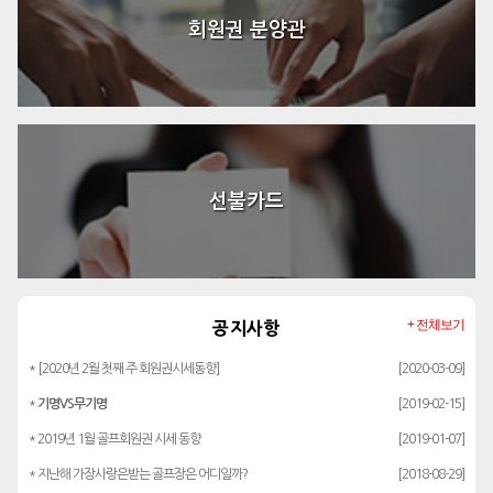
회원권 분양관
선불카드
+ 전체보기
공지사항
* [2020년 2월 첫째 주 회원권시세동향]
[2020-03-09]
*
기명VS무기명
[2019-02-15]
* 2019년 1월 골프회원권 시세 동향
[2019-01-07]
* 지난해 가장사랑은받는 골프장은 어디일까?
[2018-08-29]