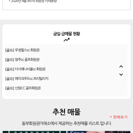
*
2026년 4월 4주차 회원권 시세동향
금일 급매물 현황
trending_up
[골프]
더시에나서울cc 회원권
[골프]
우정힐스cc 회원권
[골프]
양주cc 골프회원권
expand_less
[골프]
더시에나서울cc 회원권
expand_more
[골프]
레이크우드cc 프리빌리지
[골프]
신원CC 골프회원권
[골프]
비전힐스cc 골프회원권
[리조트]
리솜리조트 제천 54평 법인 무기명 회원제
추천 매물
[골프]
테디밸리cc 회원권 분양
+ 전체보기
동부회원권거래소에서 제공하는 추천매물 리스트 입니다.
[골프]
아름다운cc 회원권