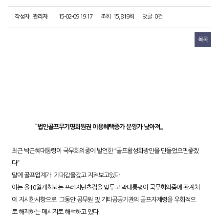
작성자
관리자
15-02-09 19:17
조회
15,819회
댓글
0건
목록
“법인골프무기명회원권 이용혜택증가 분양가 낮아져...
최근 박근혜대통령이 국무회의중에 발언한 “골프활성화방안을 만들었으면좋겠
다”
말에 골프업계가 기대감을갖고 지켜보고있다
이는 올10월개최되는 프레지던츠컵을 앞두고 박대통령이 국무회의중에 관계처
에 지시한사항으로 그동안 공무원 및 기타공공기관의 골프자제령을 우회적으
로 해제하는 메시지로 해석하고 있다.