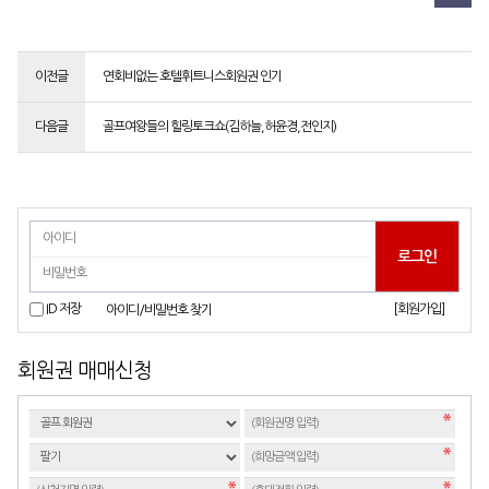
이전글
연회비없는 호텔휘트니스회원권 인기
다음글
골프여왕들의 힐링토크쇼(김하늘,허윤경,전인지)
[회원가입]
ID 저장
아이디/비밀번호 찾기
회원권 매매신청