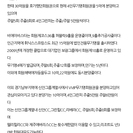
한때 30억원을 호가했던회원권으로 현재 4인무기명회원권을 5억에 분양하고
있으며
주말5회 주중8회로 4인그린피는 주중/주말 5만원씩이다.
비에이비스타는 회원제코스36홀 퍼블릭9홀을 운영중이며,9홀추가공사중이다.
인근지역에 휘닉스스프링스도 최근 15억원에 법인전용무기명을 출시하였다.
2009년에 개장한 클럽으로 대기업인 보광그룹에서 회원제18홀로 운영하고 있
다.
무기명4매가 발급되며,주말6회,주중12회를 보장하며,만기는 5년이다.
이외에 회원혜택에차등을두고 10억,22억원에도 동시분양중이다.
이외 경기남부지역에 신안그룹계열사에서 VVIP무기명회원권을 분양하고있어
관심이모아지고 있다 분양가는 10억이며,4인그린피 주중5만원 주말6만원이
다.
이는 신안그룹계열내 신안CC,그린힐CC,리베라CC, 주말6회,주중8회를 보장하
며
웰리힐리CC와 제주에버리스CC는 횟수제한없이 이용할 수 있고,리조트도 년3
0박 회원대우도가능하다