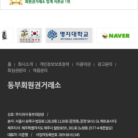
홈
회사소개
개인정보보호정책
이용약관
광고문의
회원권문의
채용문의
상호 : 주식회사 동부회원권
본사 : 서울시 송파구 법원로 128, B동 1120호 (문정동, 문정 SK V1 GL 메트로시티)
제주지사 : 제주특별자치도 제주시 월랑로59 , 301호 (노형동 2577-4 세흔빌딩)
대표자 : 이준행
사업자등록번호 : 809-88-01345