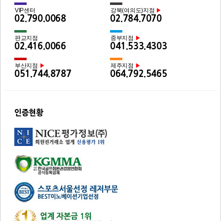
VIP센터
강북(여의도)지점
▶
02.790.0068
02.784.7070
판교지점
중부지점
▶
02.416.0066
041.533.4303
부산지점
제주지점
▶
▶
051.744.8787
064.792.5465
인증현황