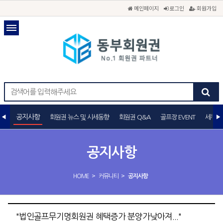
메인페이지
로그인
회원가입
공지사항
회원권 뉴스 및 시세동향
회원권 Q&A
골프장 EVENT
세무상
공지사항
>
>
HOME
커뮤니티
공지사항
"법인골프무기명회원권 혜택증가 분양가낮아져..."