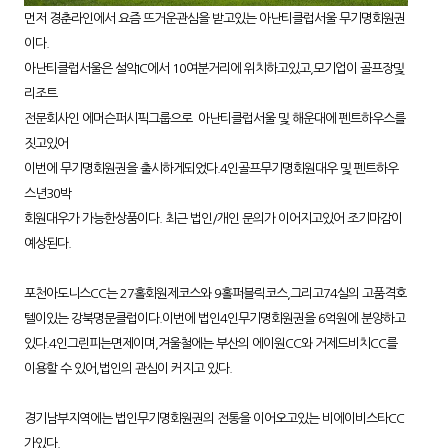
먼저 경춘라인에서 요즘 뜨거운관심을 받고있는 아난티클럽서울 무기명회원권
이다.
아난티클럽서울은 설악IC에서 10여분거리에 위치하고있고,모기업이 골프장및
리조트
전문회사인 에머슨퍼시픽그룹으로 아난티클럽서울 및 해운대에 펜트하우스를
짓고있어
이번에 무기명회원권을 출시하게되었다.4인골프무기명회원대우 및 펜트하우
스년30박
회원대우가 가능한상품이다. 최근 법인/개인 문의가 이어지고있어 조기마감이
예상된다.
포천아도니스CC는 27홀회원제코스와 9홀퍼블릭코스,그리고74실의 고품격호
텔이있는 강북명문클럽이다.이번에 법인4인무기명회원권을 6억원에 분양하고
있다.4인그린피는면제이며,겨울철에는 부산의 에이원CC와 거제드비치CC를
이용할 수 있어,법인의 관심이 커지고 있다.
경기남부지역에는 법인무기명회원권의 전통을 이어오고있는 비에이비스타CC
가있다.