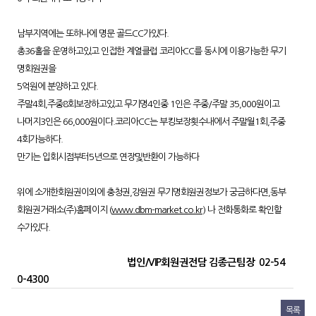
남부지역에는 또하나에 명문 골드CC가있다.
총36홀을 운영하고있고 인접한 계열클럽 코리아CC를 동시에 이용가능한 무기
명회원권을
5억원에 분양하고 있다.
주말4회,주중8회보장하고있고 무기명4인중 1인은 주중/주말 35,000원이고
나머지3인은 66,000원이다.코리아CC는 부킹보장횟수내에서 주말월1회,주중
4회가능하다.
만기는 입회시점부터5년으로 연장및반환이 가능하다
위에 소개한회원권이외에 충청권,강원권 무기명회원권정보가 궁금하다면,동부
회원권거래소(주)홈페이지 (
www.dbm-market.co.kr
) 나 전화통화로 확인할
수가있다.
법인/VIP회원권전담 김종근팀장 02-54
0-4300
목록