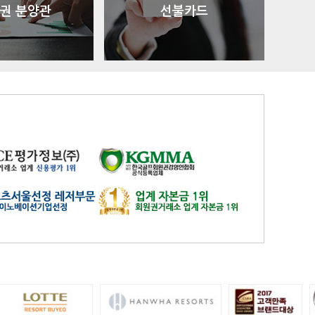
권 분양관
선불카드
유성
일반
4800
은화삼
일반(분16000)
17200
이스트밸리
일반
219000
이포
일반
2700
인천국제
일반
9900
자유
일반
27600
제일
일반
26100
중부
중부 일반
15900
지산
일반
41400
지산
주중(남자)
18400
천룡
일반
25800
천룡
주중
5200
청평마이다스밸리
일반
45000
청평마이다스밸리
주중
27000
캐슬렉스서울
가족분담금
13000
캐슬렉스제주
골프텔(분3900)
3800
코리아
일반
16700
코리아
주주
41800