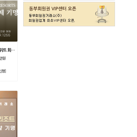
라데나
일반
11500
레이크사이드
일반(개인)
107000
레이크우드
일반(개인)
10000
레이크우드
프리빌리지(개인)
22000
렉스필드
일반
121000
롯데스카이힐 제주
일반
37300
리베라
일반
4300
소노호텔앤리조트 스위트 회원제 기명
발리오스
VIP
29800
0만원
발리오스
일반
14900
신청]
블루원용인cc
일반
27000
비에이비스타cc
3억무기
32000
서원밸리
일반
47500
솔모로
일반
9200
솔모로
플러스
24100
송추
일반
79500
수원
주권
31400
스카이밸리
일반(2500)
3800
신원
일반
98800