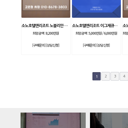
소노호텔앤리조트 노블리안 골드 기명 등기제
소노호텔앤리조트 이그제큐티브 회원권
희망금액 :
8,200만원
희망금액 :
5,000만원 / 6,000만원
희망
[구매문의]
[상담신청]
[구매문의]
[상담신청]
다음
맨끝
2
3
4
1