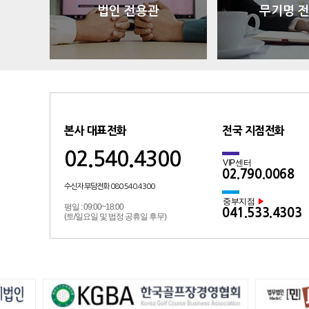
법인 전용관
무기명 
본사 대표전화
전국 지점전화
02.540.4300
VIP센터
02.790.0068
수신자 부담전화 080.540.4300
중부지점
▶
평일 : 09:00~18:00
041.533.4303
(토/일요일 및 법정 공휴일 후무)