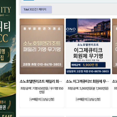
Total 302건
1 페이지
소노호텔앤리조트 패밀리 회원권
소노 이그젝큐티브 회원제 무기명
희망금액 :
기명 650만원 / 무기명 950
희망금액 :
5,900만원(분 7,900만원)
희
만원
[구매문의]
[상담신청]
[구매문의]
[상담신청]