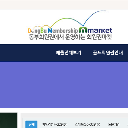
매물전체보기
골프회원권안내
전체
패밀리(17~22평형)
스위트(26~32평형)
노블리안