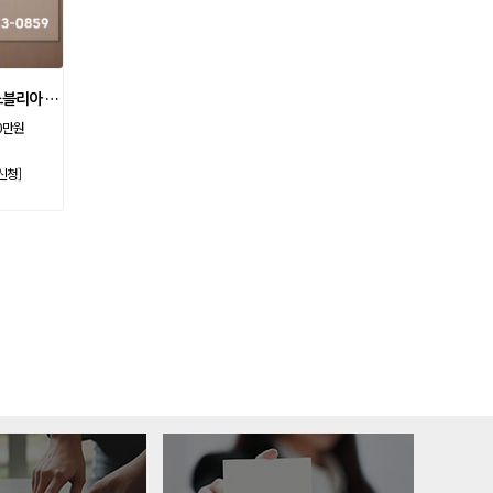
아시아나
일반
84600
아시아나
주중가족
20000
아시아나
주중개인
15900
아시아드
일반
48700
[소노호텔앤리조트 노블리아 노얄 등기제 기명]
0만원
안성
남자
6100
안성베네스트
VIP(분13000)
20300
신청]
안성베네스트
VIP(분15000)
25300
안성베네스트
주중(분2500)
8400
양주
일반
11700
에버리스
로얄
19700
에이원
일반
39900
엘리시안강촌
VIP 분2억(개인)
28200
엘리시안강촌
일반 분8000(개인)
10500
여주
주식
4800
오라cc
일반
12400
오크밸리
분25000
25300
용평
1차,2차
19900
우정힐스
일반
49500