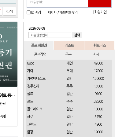
[회원가입]
ID 저장
아이디/비밀번호 찾기
2026-08-08
골프 회원권
리조트
휘트니스
골프장명
구분
시세
88cc
개인
42000
가야
우대
17800
가평베네스트
일반
130000
경주신라
주주
15800
골드
일반
9100
소노호텔앤리조트 스위트 등기 기명
골드
주주
32500
0만원
골드레이크
일반
18000
신청]
광주
일반
5150
그랜드
일반
4900
금강
일반
19000