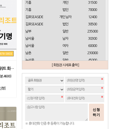
기흥
개인
31500
기흥
법인
78000
김포SEASIDE
개인 남자
12400
김포SEASIDE
법인
38500
남부
일반
235000
남서울
남자
30300
남서울
여자
60000
남촌
일반
230000
뉴서울
일반
45000
[ 회원권 시세표 출력 ]
뉴스프링빌
개인(분12000)
21500
소노호텔앤리조트 스위트 회원제 무기명
뉴스프링빌
주중가족(분5000)
6900
분.4600)
뉴스프링빌
주중개인(분3000)
4300
신청]
뉴코리아
남자
23700
뉴코리아
여자
49000
대구
일반 정회원
16500
신청
도고
일반
2100
하기
동래베네스트
일반
17500
※ 휴대전화 인증 후 등록이 가능합니다.
동부산
일반(분14000)
27500