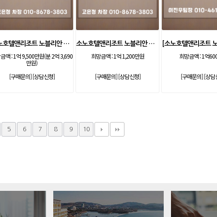
소노호텔앤리조트 노블리안 골드 무기명 회원제
소노호텔앤리조트 노블리안 로얄 기명 등기제
금액 :
1억 9,500만원(분 2억 3,690
희망금액 :
1억 1,200만원
희망금액 :
1억60
만원)
[구매문의]
[상담신청]
[구매문의]
[상담신청]
[구매문의]
[상담
5
6
7
8
9
10