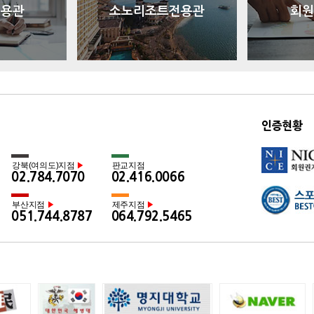
전용관
소노리조트전용관
회원
인증현황
강북(여의도)지점
판교지점
▶
02.784.7070
02.416.0066
부산지점
제주지점
▶
▶
051.744.8787
064.792.5465