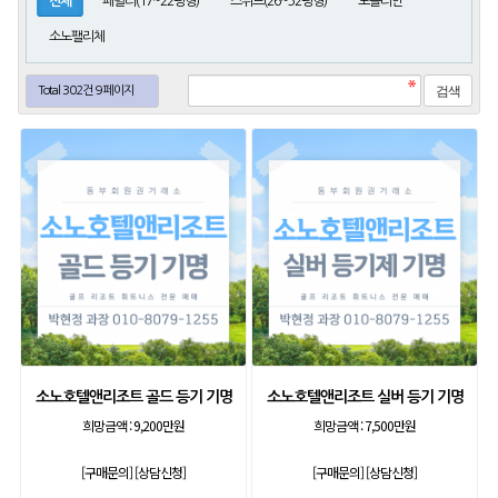
전체
패밀리(17~22평형)
스위트(26~32평형)
노블리안
소노팰리체
Total 302건
9 페이지
소노호텔앤리조트 골드 등기 기명
소노호텔앤리조트 실버 등기 기명
희망금액 :
9,200만원
희망금액 :
7,500만원
[구매문의]
[상담신청]
[구매문의]
[상담신청]