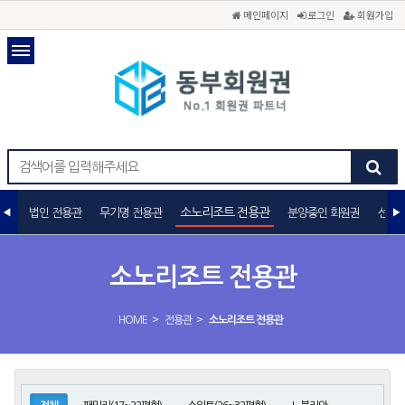
메인페이지
로그인
회원가입
소노리조트 전용관
법인 전용관
무기명 전용관
분양중인 회원권
선불카
소노리조트 전용관
>
>
HOME
전용관
소노리조트 전용관