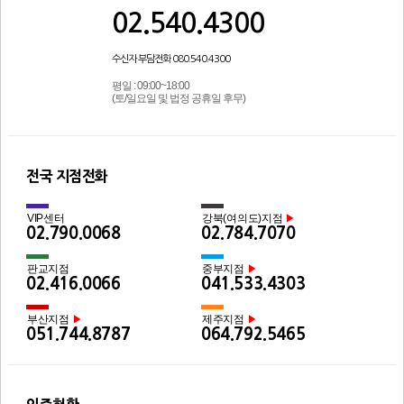
02.540.4300
수신자 부담전화 080.540.4300
평일 : 09:00~18:00
(토/일요일 및 법정 공휴일 후무)
전국 지점전화
VIP센터
강북(여의도)지점
▶
02.790.0068
02.784.7070
판교지점
중부지점
▶
02.416.0066
041.533.4303
부산지점
제주지점
▶
▶
051.744.8787
064.792.5465