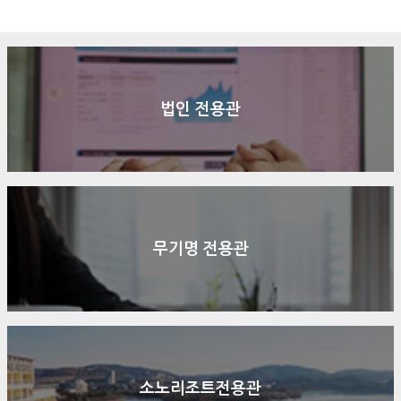
구매문의
상담신청
전화연결
법인 전용관
무기명 전용관
소노리조트전용관