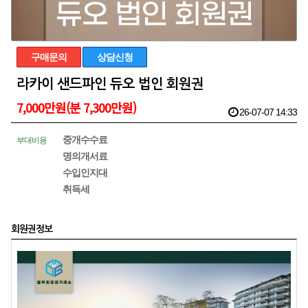
구매문의
상담신청
라카이 샌드파인 듀오 법인 회원권
7,000만원(분 7,300만원)
26-07-07 14:33
중개수수료
부대비용
명의개서료
수입인지대
취득세
회원권정보