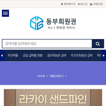
메인페이지
로그인
회원가입
추천매물
금일 급매물 현황
골프회원권 급매
리조트회원권 급매
휘트니
>
>
HOME
매물전체보기