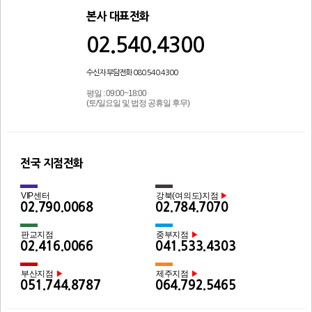
본사 대표전화
02.540.4300
수신자 부담전화 080.540.4300
평일 : 09:00~18:00
(토/일요일 및 법정 공휴일 후무)
전국 지점전화
VIP센터
강북(여의도)지점
▶
02.790.0068
02.784.7070
판교지점
중부지점
▶
02.416.0066
041.533.4303
부산지점
제주지점
▶
▶
051.744.8787
064.792.5465