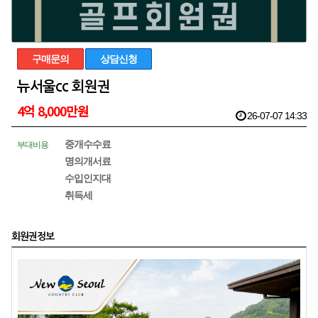
구매문의
상담신청
뉴서울cc 회원권
4억 8,000만원
26-07-07 14:33
중개수수료
부대비용
명의개서료
수입인지대
취득세
회원권정보