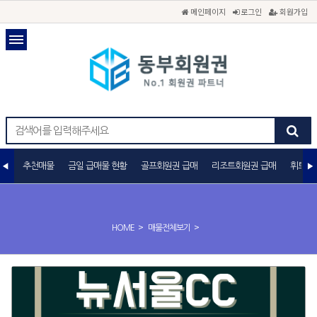
메인페이지
로그인
회원가입
추천매물
금일 급매물 현황
골프회원권 급매
리조트회원권 급매
휘트니
>
>
HOME
매물전체보기