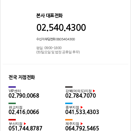
본사 대표전화
02.540.4300
수신자 부담전화 080.540.4300
평일 : 09:00~18:00
(토/일요일 및 법정 공휴일 후무)
전국 지점전화
VIP센터
강북(여의도)지점
▶
02.790.0068
02.784.7070
판교지점
중부지점
▶
02.416.0066
041.533.4303
부산지점
제주지점
▶
▶
051.744.8787
064.792.5465