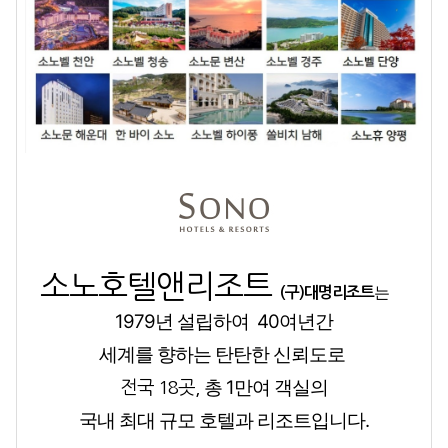
소노호텔앤리조트
는
(구)대명리조트
1979년 설립하여
40여년간
세계를 향하는 탄탄한 신뢰도로
총 1만여 객실의
전국 18곳,
국내 최대 규모 호텔과 리조트입니다.