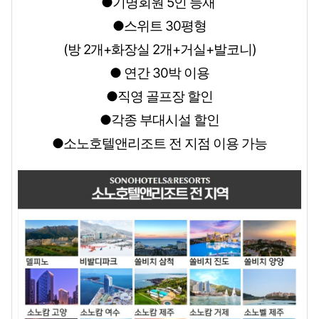
●기명회원 5인 등재
●스위트 30평형
(방 2개+화장실 2개+거실+발코니)
●
연간 30박 이용
●직영 골프장 할인
●각종 부대시설 할인
●소노호텔앤리조트 전 지점 이용 가능