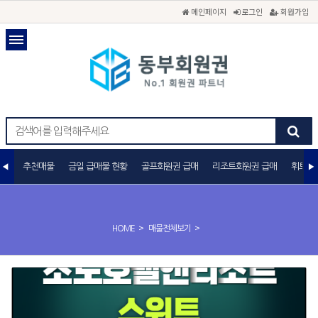
메인페이지
로그인
회원가입
추천매물
금일 급매물 현황
골프회원권 급매
리조트회원권 급매
휘트니
>
>
HOME
매물전체보기