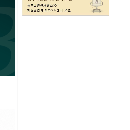
레이크사이드
일반(개인)
107000
레이크우드
일반(개인)
10000
레이크우드
프리빌리지(개인)
22000
렉스필드
일반
121000
롯데스카이힐 제주
일반
37300
리베라
일반
4300
발리오스
VIP
29800
발리오스
일반
14900
블루원용인cc
일반
27000
비에이비스타cc
3억무기
32000
서원밸리
일반
47500
솔모로
일반
9200
솔모로
플러스
24100
송추
일반
79500
수원
주권
31400
스카이밸리
일반(2500)
3800
신원
일반
98800
아시아나
일반
84600