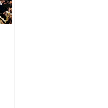
통도파인이스트
일반
7200
파미힐스
일반
19700
팔공
일반
6900
포웰cc(김해)
정회원(분2억)
33000
프리스틴밸리
일반
27500
플라자설악
일반(개인)
5400
플라자용인
일반
7000
한림광릉(광릉포레스트)
일반(분1억)
4400
한림광릉(광릉포레스트)
주중가족
2300
한림광릉(광릉포레스트)
주중개인
1500
한성
일반
9800
한양
일반(남자)
43300
한원
일반
5200
해운대
일반(분16000)
23800
화산
일반
116000
힐마루
일반
22400