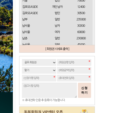
기흥
법인
78000
김포SEASIDE
개인 남자
12400
김포SEASIDE
법인
38500
남부
일반
235000
남서울
남자
30300
남서울
여자
60000
남촌
일반
230000
뉴서울
일반
45000
[ 회원권 시세표 출력 ]
뉴스프링빌
개인(분12000)
21500
뉴스프링빌
주중가족(분5000)
6900
뉴스프링빌
주중개인(분3000)
4300
뉴코리아
남자
23700
뉴코리아
여자
49000
대구
일반 정회원
16500
신청
도고
일반
2100
하기
동래베네스트
일반
17500
※ 휴대전화 인증 후 등록이 가능합니다.
동부산
일반(분14000)
27500
라데나
일반
11500