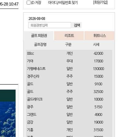
[회원가입]
ID 저장
아이디/비밀번호 찾기
5-28 10:47
2026-08-08
골프 회원권
리조트
휘트니스
골프장명
구분
시세
88cc
개인
42000
가야
우대
17800
가평베네스트
일반
130000
경주신라
주주
15800
골드
일반
9100
골드
주주
32500
골드레이크
일반
18000
광주
일반
5150
그랜드
일반
4900
금강
일반
19000
기흥
개인
31500