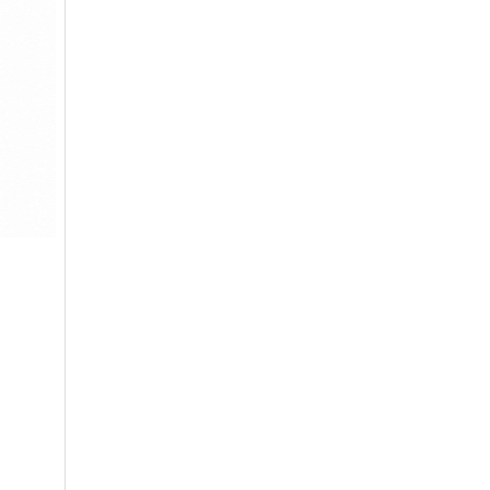
아시아나
주중가족
20000
아시아나
주중개인
15900
아시아드
일반
48700
안성
남자
6100
안성베네스트
VIP(분13000)
20300
안성베네스트
VIP(분15000)
25300
안성베네스트
주중(분2500)
8400
양주
일반
11700
에버리스
로얄
19700
에이원
일반
39900
엘리시안강촌
VIP 분2억(개인)
28200
엘리시안강촌
일반 분8000(개인)
10500
여주
주식
4800
오라cc
일반
12400
오크밸리
분25000
25300
용평
1차,2차
19900
우정힐스
일반
49500
유성
일반
4800