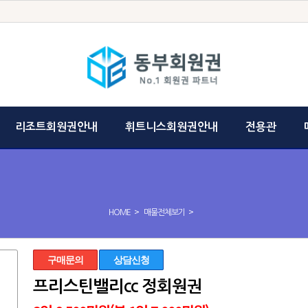
리조트회원권안내
휘트니스회원권안내
전용관
>
>
HOME
매물전체보기
구매문의
상담신청
프리스틴밸리cc 정회원권