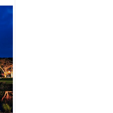
은화삼
일반(분16000)
17200
이스트밸리
일반
219000
이포
일반
2700
인천국제
일반
9900
자유
일반
27600
제일
일반
26100
중부
중부 일반
15900
지산
일반
41400
지산
주중(남자)
18400
천룡
일반
25800
천룡
주중
5200
청평마이다스밸리
일반
45000
청평마이다스밸리
주중
27000
캐슬렉스서울
가족분담금
13000
캐슬렉스제주
골프텔(분3900)
3800
코리아
일반
16700
코리아
주주
41800
크리스탈밸리
무기명(분3억)
32200