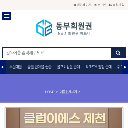
메인페이지
로그인
회원가입
추천매물
금일 급매물 현황
골프회원권 급매
리조트회원권 급매
휘트니
>
>
HOME
매물전체보기