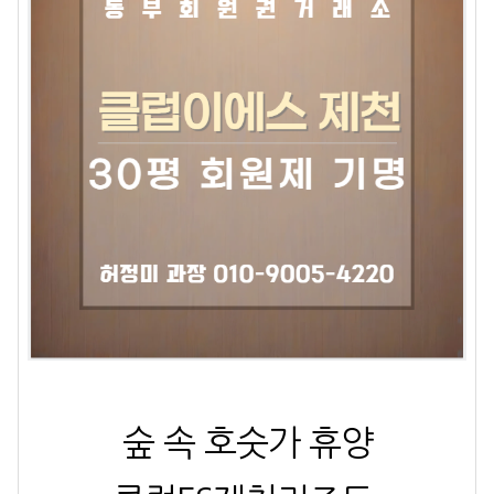
숲 속 호
숫가 휴양