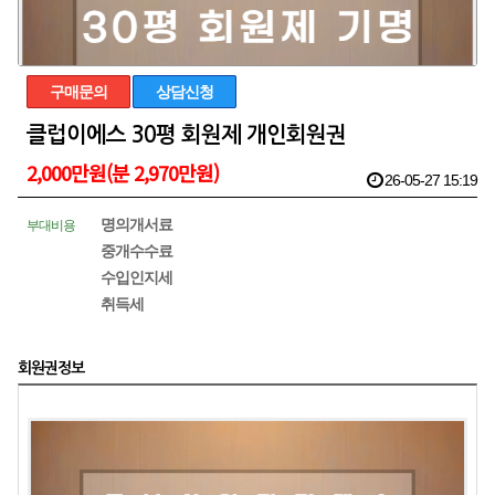
구매문의
상담신청
클럽이에스 30평 회원제 개인회원권
2,000만원(분 2,970만원)
26-05-27 15:19
명의개서료
부대비용
중개수수료
수입인지세
취득세
회원권정보