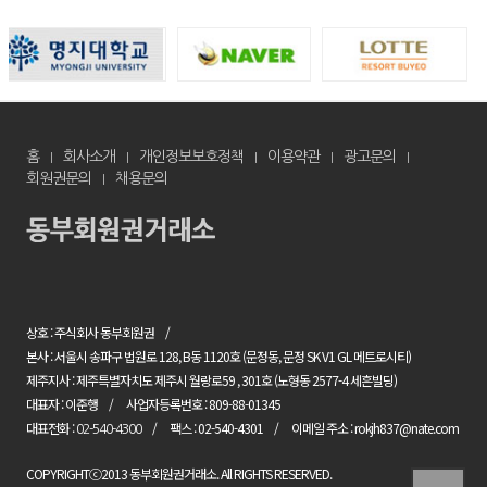
홈
회사소개
개인정보보호정책
이용약관
광고문의
회원권문의
채용문의
상호 : 주식회사 동부회원권
본사 : 서울시 송파구 법원로 128, B동 1120호 (문정동, 문정 SK V1 GL 메트로시티)
제주지사 : 제주특별자치도 제주시 월랑로59 , 301호 (노형동 2577-4 세흔빌딩)
대표자 : 이준행
사업자등록번호 : 809-88-01345
대표전화 :
팩스 : 02-540-4301
이메일 주소 : rokjh837@nate.com
02-540-4300
COPYRIGHTⓒ2013 동부회원권거래소. All RIGHTS RESERVED.