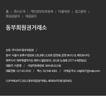
홈
회사소개
개인정보보호정책
이용약관
광고문의
회원권문의
채용문의
상호 : 주식회사 동부회원권
본사 : 서울시 송파구 법원로 128, B동 1120호 (문정동, 문정 SK V1 GL 메트로시티)
제주지사 : 제주특별자치도 제주시 월랑로59 , 301호 (노형동 2577-4 세흔빌딩)
대표자 : 이준행
사업자등록번호 : 809-88-01345
대표전화 :
팩스 : 02-540-4301
이메일 주소 : rokjh837@nate.com
02-540-4300
COPYRIGHTⓒ2013 동부회원권거래소. All RIGHTS RESERVED.