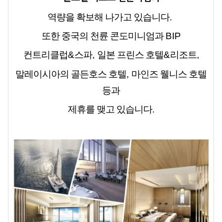
역량을 확보해 나가고 있습니다
.
또한 중국의 천륜 콘도미니엄과
BIP
컨트리클럽
&
스파
,
일본 프린스 호텔
&
리조트
,
말레이시아의 골든호스 호텔
,
마인즈 웰니스 호텔
등과
제휴를 맺고 있습니다
.