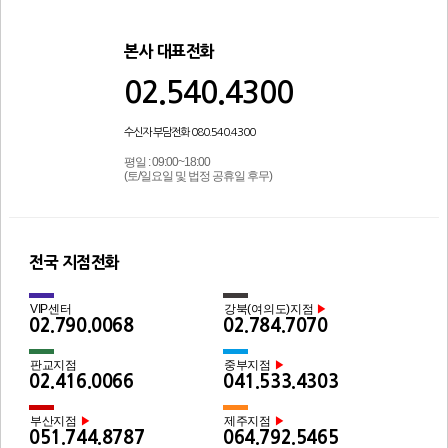
본사 대표전화
02.540.4300
수신자 부담전화 080.540.4300
평일 : 09:00~18:00
(토/일요일 및 법정 공휴일 후무)
전국 지점전화
VIP센터
강북(여의도)지점
▶
02.790.0068
02.784.7070
판교지점
중부지점
▶
02.416.0066
041.533.4303
부산지점
제주지점
▶
▶
051.744.8787
064.792.5465