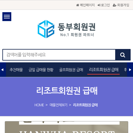
메인페이지
로그인
회원가입
리조트회원권 급매
추천매물
금일 급매물 현황
골프회원권 급매
휘트
리조트회원권 급매
>
>
HOME
매물전체보기
리조트회원권 급매