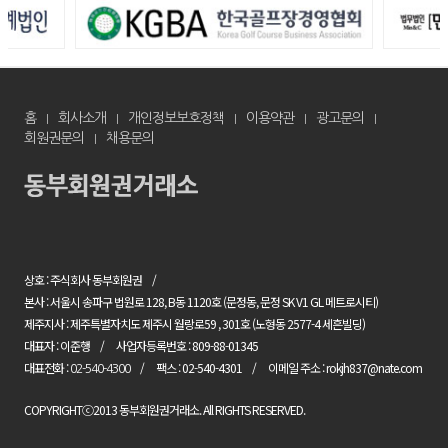
홈
회사소개
개인정보보호정책
이용약관
광고문의
회원권문의
채용문의
상호 : 주식회사 동부회원권
본사 : 서울시 송파구 법원로 128, B동 1120호 (문정동, 문정 SK V1 GL 메트로시티)
제주지사 : 제주특별자치도 제주시 월랑로59 , 301호 (노형동 2577-4 세흔빌딩)
대표자 : 이준행
사업자등록번호 : 809-88-01345
대표전화 :
팩스 : 02-540-4301
이메일 주소 : rokjh837@nate.com
02-540-4300
COPYRIGHTⓒ2013 동부회원권거래소. All RIGHTS RESERVED.