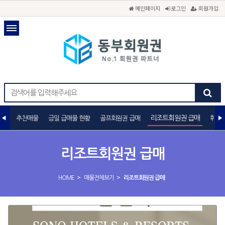
메인페이지
로그인
회원가입
리조트회원권 급매
추천매물
금일 급매물 현황
골프회원권 급매
휘트
리조트회원권 급매
>
>
HOME
매물전체보기
리조트회원권 급매