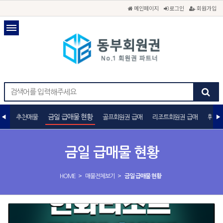
메인페이지
로그인
회원가입
금일 급매물 현황
추천매물
골프회원권 급매
리조트회원권 급매
휘트니
금일 급매물 현황
>
>
HOME
매물전체보기
금일 급매물 현황