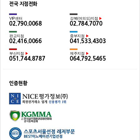
전국 지점전화
VIP센터
강북(여의도)지점
▶
02.790.0068
02.784.7070
판교지점
중부지점
▶
02.416.0066
041.533.4303
부산지점
제주지점
▶
▶
051.744.8787
064.792.5465
인증현황