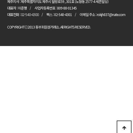
제주지사 : 제주특별자치도 제주시 월랑로59 , 301호 (노형동 2577-4 세흔빌딩)
대표자 : 이준행
사업자등록번호 : 809-88-01345
대표전화 :
팩스 : 02-540-4301
이메일 주소 : rokjh837@nate.com
02-540-4300
COPYRIGHTⓒ2013 동부회원권거래소. All RIGHTS RESERVED.