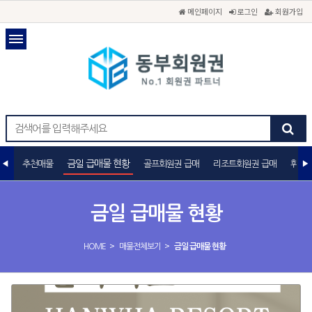
메인페이지
로그인
회원가입
금일 급매물 현황
추천매물
골프회원권 급매
리조트회원권 급매
휘트니
금일 급매물 현황
>
>
HOME
매물전체보기
금일 급매물 현황