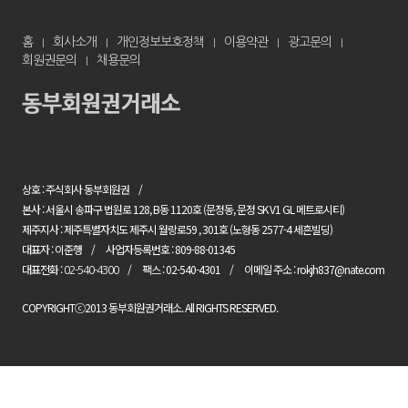
홈
회사소개
개인정보보호정책
이용약관
광고문의
회원권문의
채용문의
상호 : 주식회사 동부회원권
본사 : 서울시 송파구 법원로 128, B동 1120호 (문정동, 문정 SK V1 GL 메트로시티)
제주지사 : 제주특별자치도 제주시 월랑로59 , 301호 (노형동 2577-4 세흔빌딩)
대표자 : 이준행
사업자등록번호 : 809-88-01345
대표전화 :
팩스 : 02-540-4301
이메일 주소 : rokjh837@nate.com
02-540-4300
COPYRIGHTⓒ2013 동부회원권거래소. All RIGHTS RESERVED.