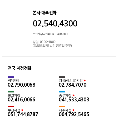
본사 대표전화
02.540.4300
수신자 부담전화 080.540.4300
평일 : 09:00~18:00
(토/일요일 및 법정 공휴일 후무)
전국 지점전화
VIP센터
강북(여의도)지점
▶
02.790.0068
02.784.7070
판교지점
중부지점
▶
02.416.0066
041.533.4303
부산지점
제주지점
▶
▶
051.744.8787
064.792.5465