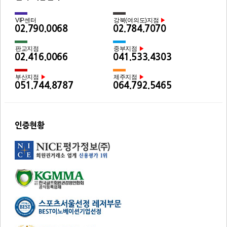
VIP센터
강북(여의도)지점
▶
02.790.0068
02.784.7070
판교지점
중부지점
▶
02.416.0066
041.533.4303
부산지점
제주지점
▶
▶
051.744.8787
064.792.5465
인증현황