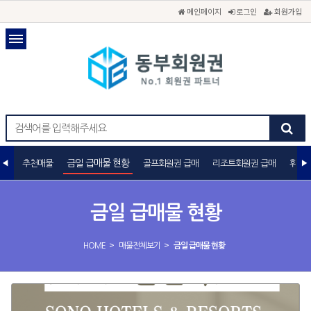
메인페이지
로그인
회원가입
금일 급매물 현황
추천매물
골프회원권 급매
리조트회원권 급매
휘트니
금일 급매물 현황
>
>
HOME
매물전체보기
금일 급매물 현황