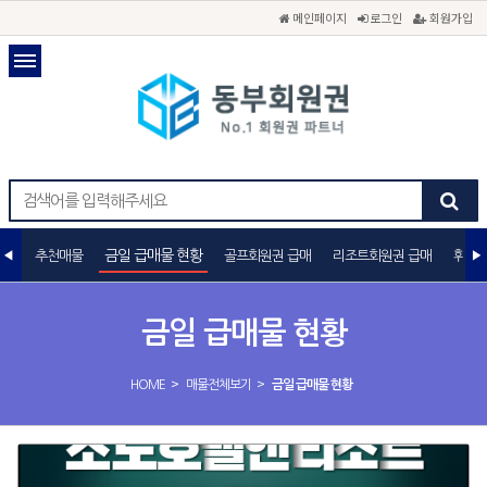
메인페이지
로그인
회원가입
금일 급매물 현황
추천매물
골프회원권 급매
리조트회원권 급매
휘트니
금일 급매물 현황
>
>
HOME
매물전체보기
금일 급매물 현황