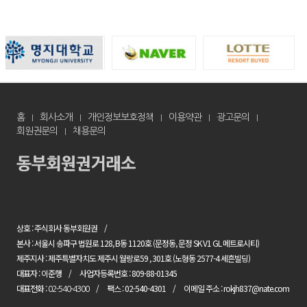
홈
회사소개
개인정보보호정책
이용약관
광고문의
회원권문의
채용문의
상호 : 주식회사 동부회원권
본사 : 서울시 송파구 법원로 128, B동 1120호 (문정동, 문정 SK V1 GL 메트로시티)
제주지사 : 제주특별자치도 제주시 월랑로59 , 301호 (노형동 2577-4 세흔빌딩)
대표자 : 이준행
사업자등록번호 : 809-88-01345
대표전화 :
팩스 : 02-540-4301
이메일 주소 : rokjh837@nate.com
02-540-4300