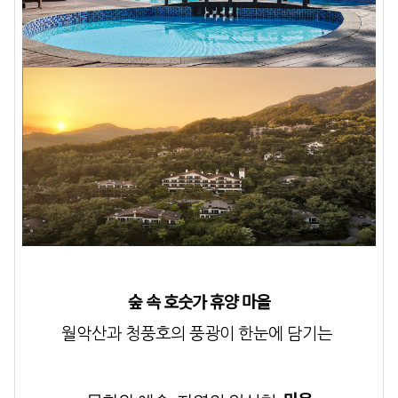
숲 속 호숫가 휴양 마을
월악산과 청풍호의 풍광이 한눈에 담기는