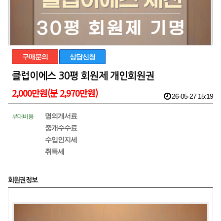
구매문의
상담신청
클럽이에스 30평 회원제 개인회원권
2,000만원(분 2,970만원)
26-05-27 15:19
명의개서료
부대비용
중개수수료
수입인지세
취득세
회원권정보