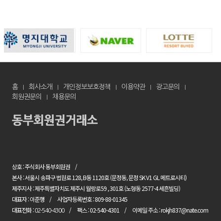
홈
회사소개
개인정보보호정책
이용약관
광고문의
회원권문의
채용문의
상호 : 주식회사 동부회원권
본사 : 서울시 송파구 법원로 128, B동 1120호 (문정동, 문정 SK V1 GL 메트로시티)
제주지사 : 제주특별자치도 제주시 월랑로59 , 301호 (노형동 2577-4 세흔빌딩)
대표자 : 이준행
사업자등록번호 : 809-88-01345
대표전화 :
팩스 : 02-540-4301
이메일 주소 : rokjh837@nate.com
02-540-4300