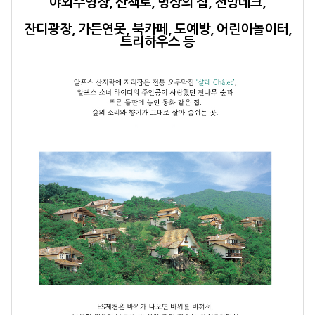
야외수영장, 산책로, 명상의 집, 전망데크,
잔디광장, 가든연못, 북카페, 도예방, 어린이놀이터,
트리하우스 등