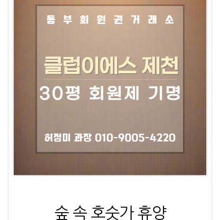
숲 속 호
숫가 휴양