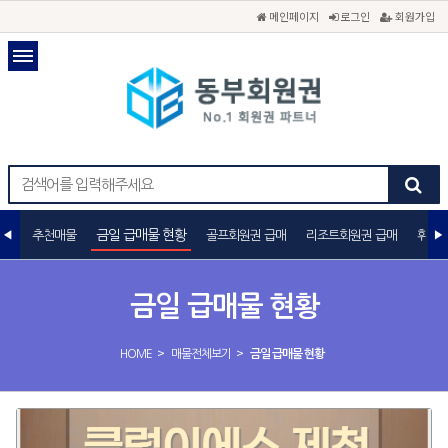
메인페이지
로그인
회원가입
금일 급매물 현황
추천매물
골프회원권 급매
리조트회원권 급매
휘트니
금일 급매물 현황
>
>
HOME
매물전체보기
금일 급매물 현황