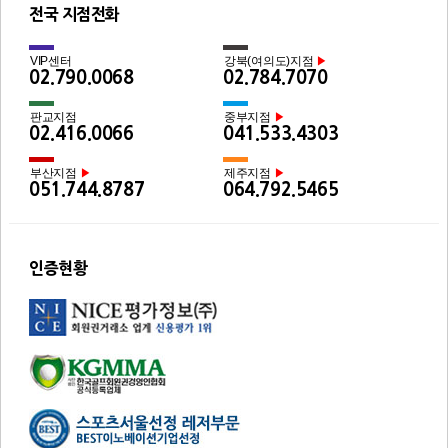
전국 지점전화
VIP센터
강북(여의도)지점
▶
02.790.0068
02.784.7070
판교지점
중부지점
▶
02.416.0066
041.533.4303
부산지점
제주지점
▶
▶
051.744.8787
064.792.5465
인증현황