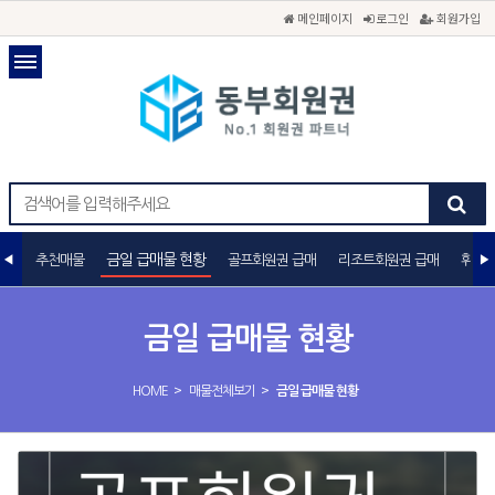
메인페이지
로그인
회원가입
금일 급매물 현황
추천매물
골프회원권 급매
리조트회원권 급매
휘트니
금일 급매물 현황
>
>
HOME
매물전체보기
금일 급매물 현황